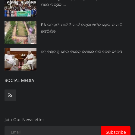
ପରେ ଉତ୍ସବ ...
EA କଲୋନୀ ପାର୍କ 2 ପାଇଁ ଟଙ୍କା ଖର୍ଚ୍ଚ ହୋଇ ନ ପାରି
ଫେରିଯିବ
ସିଟ୍ ବଣ୍ଟାକୁ ନେଇ ବିଜେଡ଼ି କଥାରେ ରାଜି ହଉନି ବିଜେପି
SOCIAL MEDIA
Join Our Newsletter
Subscribe