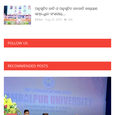
ଅନୁସୂଚିତ ଜାତି ଓ ଅନୁସୂଚିତ ଜନଜାତି କଲ୍ୟାଣ
ସମ୍ବନ୍ଧିତ ସଂସଦୀୟ...
Editor
Aug 29, 2025
206
FOLLOW US
RECOMMENDED POSTS