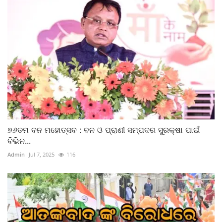
୭୬ତମ ବନ ମହୋତ୍ସବ : ବନ ଓ ପ୍ରାଣୀ ସମ୍ପଦର ସୁରକ୍ଷା ପାଇଁ
ବିଭିନ...
Admin
Jul 7, 2025
116