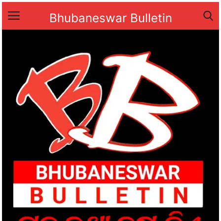
Bhubaneswar Bulletin
Home
ରାଜ୍ୟ
Contact
ଅପରାଧ
ରାଜନୀତି
ମନୋରଞ୍ଜନ
ସମାଜସେବା