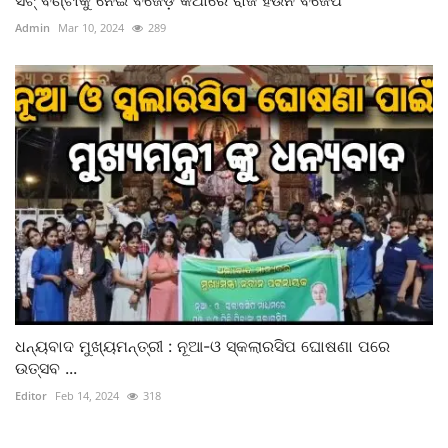
Admin
Mar 10, 2024
289
ଧନ୍ୟବାଦ ମୁଖ୍ୟମନ୍ତ୍ରୀ : ନୂଆ-ଓ ସ୍କଲାରସିପ ଘୋଷଣା ପରେ
ଉତ୍ସବ ...
Editor
Feb 14, 2024
318