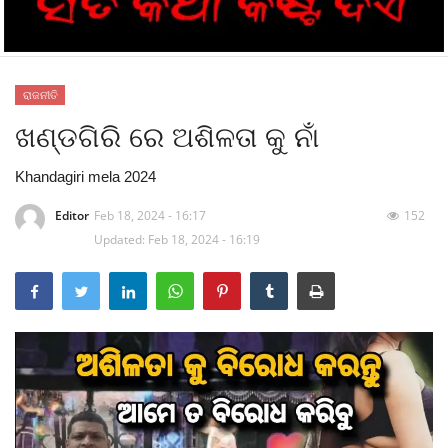
ବାଣିଜ୍ୟ
କ୍ରୀଡା
ରାଜନୀତି
ଖଣ୍ଡଗିରି ରେ ଅଶିଳତା କୁ ନାଁ
Gallery
Khandagiri mela 2024
Editor
Feb 18, 2024 - 16:17
152
Updated: Feb 18, 2024 - 16:19