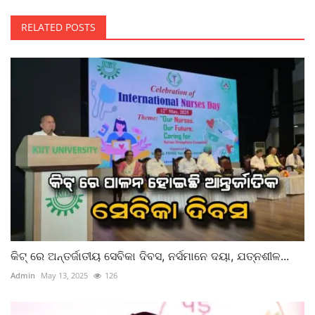
RELATED POSTS
କିଟ୍‍ ରେ ଅନ୍ତର୍ଜାତୀୟ ସେବିକା ଦିବସ, ନର୍ସମାନେ ଦୟା, ଯତ୍ନଶୀଳ...
Admin
May 13, 2025
126