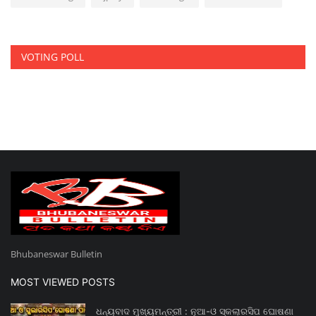
VOTING POLL
Bhubaneswar Bulletin
MOST VIEWED POSTS
ଧନ୍ୟବାଦ ମୁଖ୍ୟମନ୍ତ୍ରୀ : ନୂଆ-ଓ ସ୍କଲାରସିପ ଘୋଷଣା