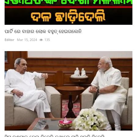
ପାର୍ଟି ରେ ବାହାର ଲୋକ ବହୁତ୍ ହେଇଗଲେନି
Editor
Mar 15, 2024
135
ସିଟ୍ ବଣ୍ଟାକୁ ନେଇ ବିଜେଡ଼ି କଥାରେ ରାଜି ହଉନି ବିଜେପି