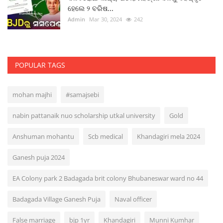
ହେଲେ ୨ ବରିଷ...
Admin
Mar 30, 2024
242
POPULAR TAGS
mohan majhi
#samajsebi
nabin pattanaik nuo scholarship utkal university
Gold
Anshuman mohantu
Scb medical
Khandagiri mela 2024
Ganesh puja 2024
EA Colony park 2 Badagada brit colony Bhubaneswar ward no 44
Badagada Village Ganesh Puja
Naval officer
False marriage
bjp 1yr
Khandagiri
Munni Kumhar