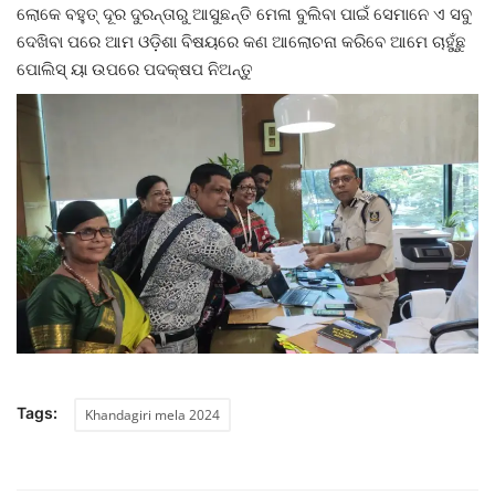
ଲୋକେ ବହୁତ୍ ଦୂର ଦୁରନ୍ତାରୁ ଆସୁଛନ୍ତି ମେଳା ବୁଲିବା ପାଇଁ ସେମାନେ ଏ ସବୁ
ଦେଖିବା ପରେ ଆମ ଓଡ଼ିଶା ବିଷୟରେ କଣ ଆଲୋଚନା କରିବେ ଆମେ ଚାହୁଁଛୁ
ପୋଲିସ୍ ୟା ଉପରେ ପଦକ୍ଷପ ନିଅନ୍ତୁ
Tags:
Khandagiri mela 2024