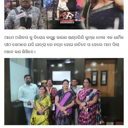
ଆମେ ଅଶିଳତା କୁ ବିରୋଧ କରୁଛୁ କାରଣ ଖଣ୍ଡଗିରି କୁମ୍ଭ ମେଳା ଏକ ଧାର୍ମିକ
ପୀଠ ସେଠାରେ ଯଦି ଯାତ୍ରା ରେ ନଗ୍ନ ହୋଇ ନାଚିବେ ତା ହେଲେ ଆମ ପିଲା
ମାନେ କଣ ଶିଖିବେ।