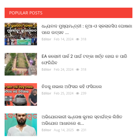
POPULAR POSTS
ଧନ୍ୟବାଦ ମୁଖ୍ୟମନ୍ତ୍ରୀ : ନୂଆ-ଓ ସ୍କଲାରସିପ ଘୋଷଣା
ପରେ ଉତ୍ସବ ...
Editor
Feb 14, 2024
318
EA କଲୋନୀ ପାର୍କ 2 ପାଇଁ ଟଙ୍କା ଖର୍ଚ୍ଚ ହୋଇ ନ ପାରି
ଫେରିଯିବ
Editor
Feb 24, 2024
318
ନିଜକୁ ନାଭାଲ ଅଫିସର କହି ଫସିଗଲେ
Editor
Feb 25, 2024
239
ଅଭିଯୋଗକାରୀ ସନ୍ତୋଷ କୁମାର ସ୍ବାଇଁଙ୍କ ଲିଖିତ
ଅଭିଯୋଗ ଆଧାରରେ ଶ...
Editor
Aug 14, 2025
231