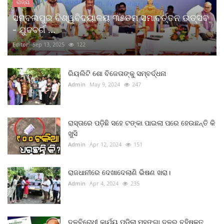
ରାଜ୍ୟ
ସମ୍ବଲପୁର ବିଶ୍ୱବିଦ୍ୟାଳୟ ୩୫ତମ ସମାବର୍ତ୍ତନ ଉତ୍ସବ
- ଯୁବବର୍ଗ ...
Editor
Sep 13, 2025
122
ରିୟଲିଟି ଶୋ ବିଜେତାଙ୍କୁ ସମ୍ବର୍ଦ୍ଧନା
Admin
May 9, 2024
247
ରାସ୍ତାରେ ପଡ଼ିଛି ସହେ ଟଙ୍କା ପାଇଲା ପରେ ହେଉଛନ୍ତି କି
ଖୁସି
Admin
Apr 12, 2024
151
ରାଜଧାନୀରେ ଦେଖାଦେଲାଣି ଭିଷଣ ଖରା।
Admin
Apr 4, 2024
235
ଦଳବିରୋଧୀ କାର୍ଯ୍ୟ ପଡିଲା ମହଙ୍ଗା ଦଳରୁ ବହିଷ୍କୃତ