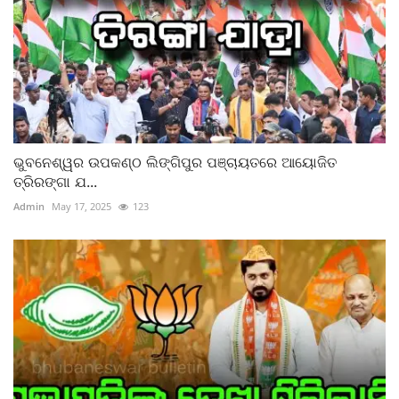
ଭୁବନେଶ୍ୱର ଉପକଣ୍ଠ ଲିଙ୍ଗିପୁର ପଞ୍ଚାୟତରେ ଆୟୋଜିତ
ତ୍ରିରଙ୍ଗା ଯ...
Admin
May 17, 2025
123